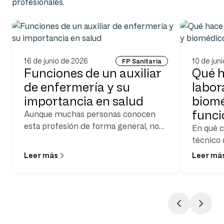
profesionales.
16 de junio de 2026
10 de jun
FP Sanitaria
Funciones de un auxiliar
Qué h
de enfermería y su
labora
importancia en salud
biomé
func
Aunque muchas personas conocen
esta profesión de forma general, no
En qué c
siempre tienen claro cuáles son
técnico 
realmente las funciones de un auxiliar
Leer más
Leer má
de enfermería y qué
responsabilidades asume en su
jornada laboral