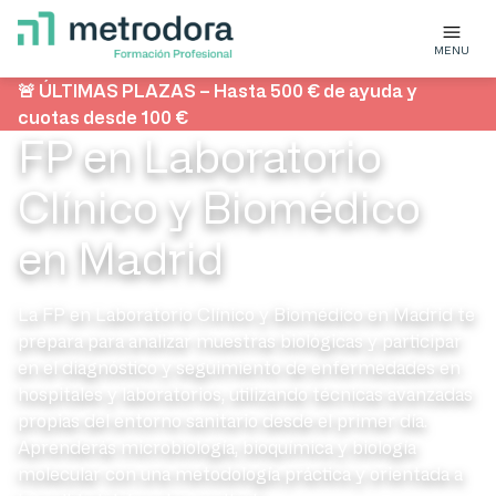
MENU
🚨 ÚLTIMAS PLAZAS – Hasta 500 € de ayuda y
cuotas desde 100 €
FP en Laboratorio
Clínico y Biomédico
en Madrid
La FP en Laboratorio Clínico y Biomédico en Madrid te
prepara para analizar muestras biológicas y participar
en el diagnóstico y seguimiento de enfermedades en
hospitales y laboratorios, utilizando técnicas avanzadas
propias del entorno sanitario desde el primer día.
Aprenderás microbiología, bioquímica y biología
molecular con una metodología práctica y orientada a