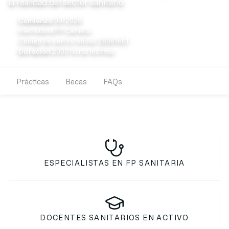
la realidad del sector sanitario.
Comienzo:
09/2026
metrodora FP Cámara
Código de centro oficial: 28081601
Duración:
2000 horas lectivas
Prácticas
Becas
FAQs
ESPECIALISTAS EN FP SANITARIA
DOCENTES SANITARIOS EN ACTIVO