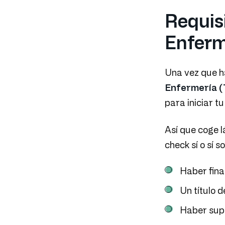
Requisi
Enferm
Una vez que ha
Enfermería 
para iniciar t
Así que coge l
check sí o sí so
Haber fina
Un título 
Haber sup