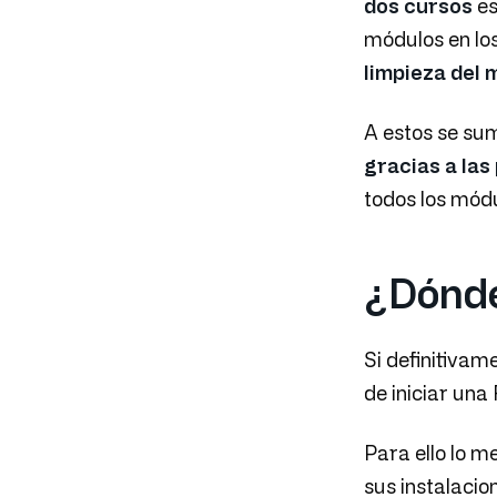
dos cursos
es
módulos en lo
limpieza del 
A estos se su
gracias a las
todos los módu
¿Dónde
Si definitivam
de iniciar una
Para ello lo m
sus instalaci