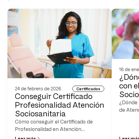
16 de en
¿Dónd
con e
24 de febrero de 2026
Certificados
Socio
Conseguir Certificado
¿Dónde p
Profesionalidad Atención
de Atenc
Sociosanitaria
Cómo conseguir el Certificado de
Profesionalidad en Atención
Sociosanitaria (SSCS0208)
Leer más
Leer má