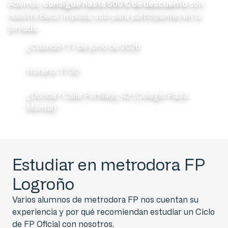
Además,
consigue hasta 500 € de descuento
con
nuestra Beca Impulsa, solo para participantes en la
jornada.
¿Cuándo? 17 de junio de 2026
Horario: 17:30
¿Dónde? Calle Portillejo, 42 (Colegio Paula
Montal)
Estudiar en metrodora FP
Logroño
Varios alumnos de metrodora FP nos cuentan su
experiencia y por qué recomiendan estudiar un Ciclo
de FP Oficial con nosotros.