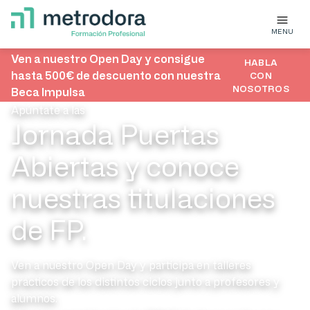
MENU
Ven a nuestro Open Day y consigue
HABLA
hasta 500€ de descuento con nuestra
CON
NOSOTROS
Beca Impulsa
Apúntate a las
Jornada Puertas
Abiertas y conoce
nuestras titulaciones
de FP.
Ven a nuestro Open Day y participa en talleres
prácticos de los distintos ciclos junto a profesores y
alumnos.