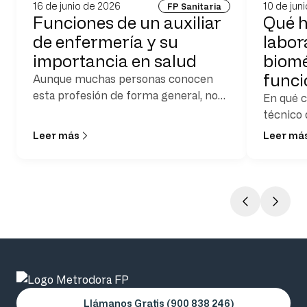
16 de junio de 2026
10 de jun
FP Sanitaria
Funciones de un auxiliar
Qué h
de enfermería y su
labora
importancia en salud
biomé
func
Aunque muchas personas conocen
esta profesión de forma general, no
En qué c
siempre tienen claro cuáles son
técnico 
realmente las funciones de un auxiliar
Leer más
Leer má
de enfermería y qué
responsabilidades asume en su
jornada laboral
Llámanos Gratis (900 838 246)