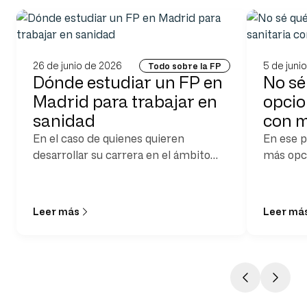
26 de junio de 2026
5 de juni
Todo sobre la FP
Dónde estudiar un FP en
No sé
Madrid para trabajar en
opcio
sanidad
con m
En el caso de quienes quieren
​​En ese 
desarrollar su carrera en el ámbito
más opci
sanitario, es clave apostar por centros
formaci
que combinen formación práctica,
futuro
contacto con entornos reales de
Leer más
Leer má
trabajo y una metodología alineada
con las necesidades actuales del
sector salud