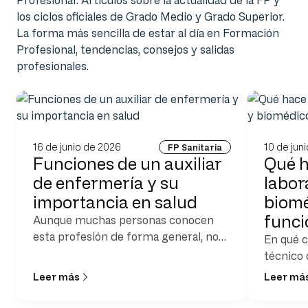
Profesional: Artículos sobre la actualidad de la FP y
los ciclos oficiales de Grado Medio y Grado Superior.
La forma más sencilla de estar al día en Formación
Profesional, tendencias, consejos y salidas
profesionales.
16 de junio de 2026
10 de jun
FP Sanitaria
Funciones de un auxiliar
Qué h
de enfermería y su
labora
importancia en salud
biomé
func
Aunque muchas personas conocen
esta profesión de forma general, no
En qué c
siempre tienen claro cuáles son
técnico 
realmente las funciones de un auxiliar
Leer más
Leer má
de enfermería y qué
responsabilidades asume en su