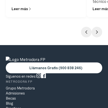
siempre tienen claro cuáles son
técnico 
realmente las funciones de un auxiliar
Leer más
Leer má
de enfermería y qué
responsabilidades asume en su
jornada laboral
Llámanos Gratis (900 838 246)
Síguenos en redes:
METRODORA FP
Grupo Metrodora
Admisiones
Becas
Blog