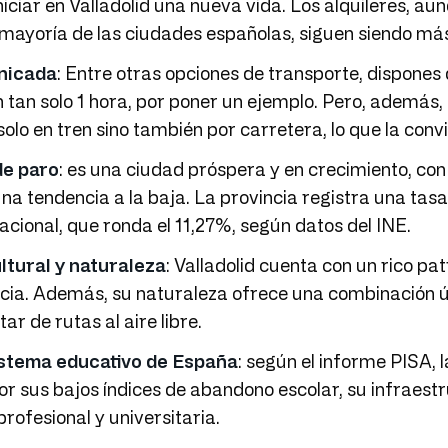
iciar en Valladolid una nueva vida. Los alquileres, a
mayoría de las ciudades españolas, siguen siendo má
nicada
: Entre otras opciones de transporte, dispones
 tan solo 1 hora, por poner un ejemplo. Pero, además
olo en tren sino también por carretera, lo que la con
de paro
: es una ciudad próspera y en crecimiento, co
a tendencia a la baja. La provincia registra una tas
cional, que ronda el 11,27%, según datos del INE.
ltural y naturaleza
: Valladolid cuenta con un rico pa
ncia. Además, su naturaleza ofrece una combinación ú
ar de rutas al aire libre.
istema educativo de España
: según el informe PISA, l
r sus bajos índices de abandono escolar, su infraes
rofesional y universitaria.