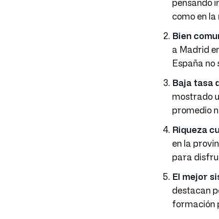
pensando in
como en la 
Bien comu
a Madrid en
España no s
Baja tasa 
mostrado un
promedio na
Riqueza cu
en la provi
para disfrut
El mejor s
destacan po
formación p