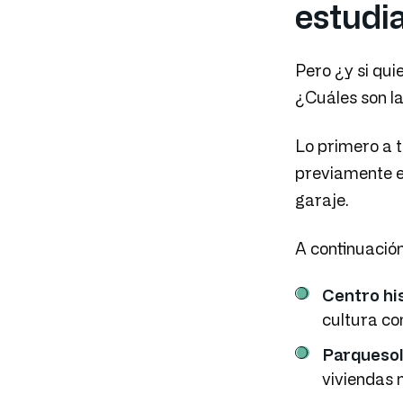
estudi
Pero ¿y si quie
¿Cuáles son l
Lo primero a t
previamente el
garaje.
A continuación
Centro hi
cultura con
Parqueso
viviendas