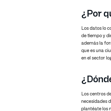
¿Por q
Los datos lo c
de tiempo y di
además la form
que es una ci
en el sector lo
¿Dónde
Los centros de
necesidades de
plantéate los 