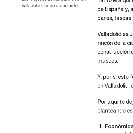
Tanto el alqu
Valladolid siendo estudiante
de España y, a
bares, tascas 
Valladolid es 
rincón de la c
construcción d
museos.
Y, por si esto
en Valladolid,
Por aquí te de
planteando es
Económic