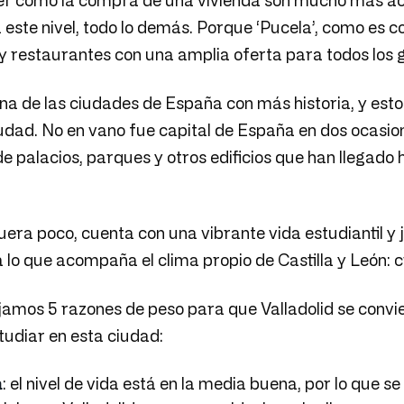
iler como la compra de una vivienda son mucho más a
 este nivel, todo lo demás. Porque ‘Pucela’, como es
y restaurantes con una amplia oferta para todos los gu
una de las ciudades de España con más historia, y es
iudad. No en vano fue capital de España en dos ocasio
e palacios, parques y otros edificios que han llegado 
 fuera poco, cuenta con una vibrante vida estudiantil y 
 a lo que acompaña el clima propio de Castilla y León: 
jamos 5 razones de peso para que Valladolid se convie
tudiar en esta ciudad:
a
: el nivel de vida está en la media buena, por lo que s