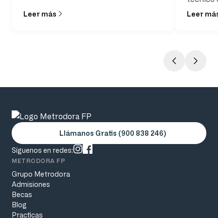
realmente las funciones de un auxiliar
Leer más
Leer má
de enfermería y qué
responsabilidades asume en su
jornada laboral
Llámanos Gratis (900 838 246)
Síguenos en redes:
METRODORA FP
Grupo Metrodora
Admisiones
Becas
Blog
Practicas