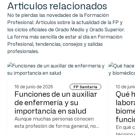
Articulos relacionados
No te pierdas las novedades de la Formación
Profesional: Artículos sobre la actualidad de la FP y
los ciclos oficiales de Grado Medio y Grado Superior.
La forma más sencilla de estar al día en Formación
Profesional, tendencias, consejos y salidas
profesionales.
16 de junio de 2026
10 de jun
FP Sanitaria
Funciones de un auxiliar
Qué h
de enfermería y su
labora
importancia en salud
biomé
func
Aunque muchas personas conocen
esta profesión de forma general, no
En qué c
siempre tienen claro cuáles son
técnico 